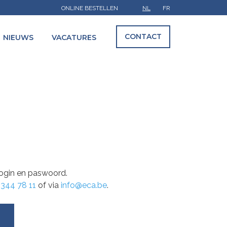
ONLINE BESTELLEN
NL
FR
CONTACT
NIEUWS
VACATURES
 login en paswoord.
 344 78 11
of via
info@eca.be
.