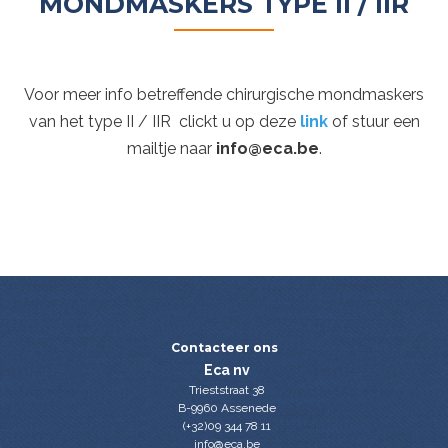
MONDMASKERS TYPE II / IIR
Voor meer info betreffende chirurgische mondmaskers
van het type II / IIR clickt u op deze
link
of stuur een
mailtje naar
info@eca.be
.
Contacteer ons
Eca nv
Trieststraat 38
B-9960 Assenede
(+32)09 344 78 11
info@eca.be