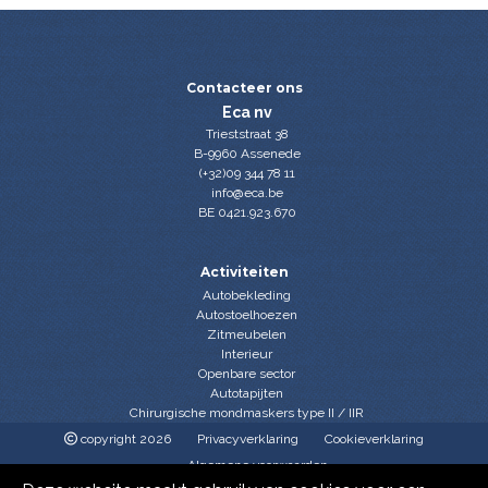
Contacteer ons
Eca nv
Trieststraat 38
B-9960 Assenede
(+32)09 344 78 11
info@eca.be
BE 0421.923.670
Activiteiten
Autobekleding
Autostoelhoezen
Zitmeubelen
Interieur
Openbare sector
Autotapijten
Chirurgische mondmaskers type II / IIR
copyright 2026
Privacyverklaring
Cookieverklaring
Algemene voorwaarden