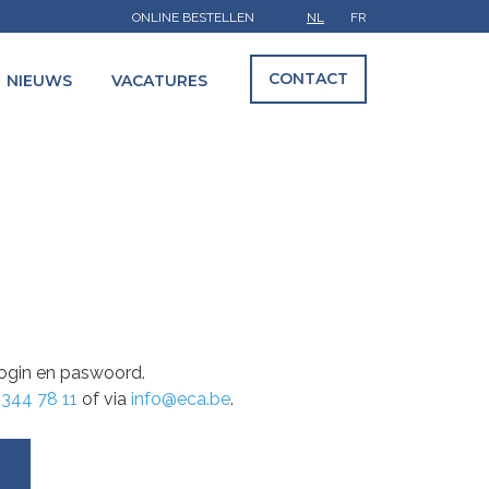
ONLINE BESTELLEN
NL
FR
CONTACT
NIEUWS
VACATURES
 login en paswoord.
 344 78 11
of via
info@eca.be
.