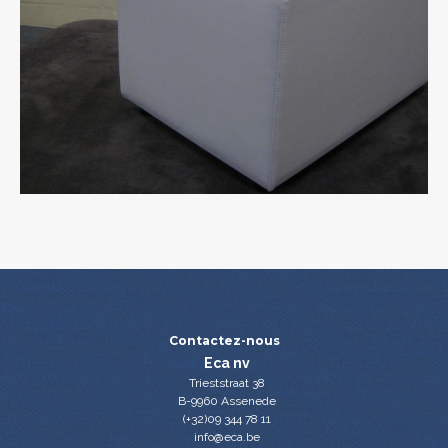
Contactez-nous
Eca nv
Trieststraat 38
B-9960 Assenede
(+32)09 344 78 11
info@eca.be